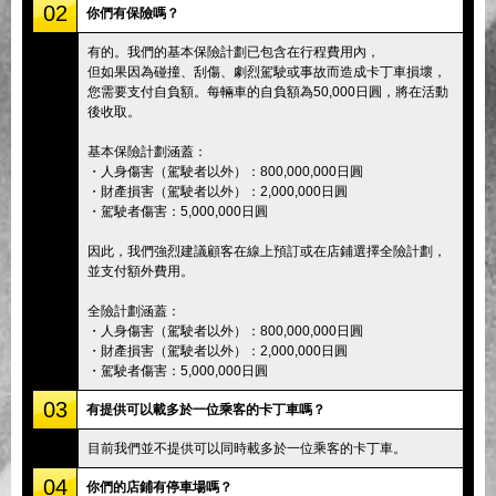
02
你們有保險嗎？
有的。我們的基本保險計劃已包含在行程費用內，
但如果因為碰撞、刮傷、劇烈駕駛或事故而造成卡丁車損壞，
您需要支付自負額。每輛車的自負額為50,000日圓，將在活動
後收取。
基本保險計劃涵蓋：
・人身傷害（駕駛者以外）：800,000,000日圓
・財產損害（駕駛者以外）：2,000,000日圓
・駕駛者傷害：5,000,000日圓
因此，我們強烈建議顧客在線上預訂或在店鋪選擇全險計劃，
並支付額外費用。
全險計劃涵蓋：
・人身傷害（駕駛者以外）：800,000,000日圓
・財產損害（駕駛者以外）：2,000,000日圓
・駕駛者傷害：5,000,000日圓
03
有提供可以載多於一位乘客的卡丁車嗎？
目前我們並不提供可以同時載多於一位乘客的卡丁車。
04
你們的店鋪有停車場嗎？