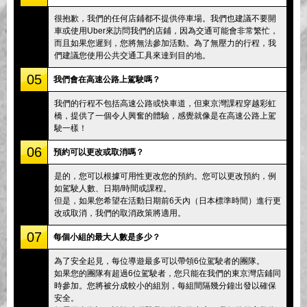
很抱歉，我們的任何店鋪都不提供停車場。我們也建議不要開
車或使用Uber來訪問我們的店鋪，因為交通可能會非常繁忙，
而且如果您遲到，您將無法參加活動。為了無壓力的行程，我
們建議您使用公共交通工具來達到目的地。
05
我們會在高速公路上駕駛嗎？
我們的行程不包括高速公路或快車道，但東京灣課程穿越彩虹
橋，提供了一個令人興奮的體驗，感覺就像是在高速公路上駕
駛一樣！
06
預約可以更改或取消嗎？
是的，您可以根據可用性更改您的預約。您可以更改預約，例
如駕駛人數、日期/時間或課程。
但是，如果您希望在活動日期前6天內（日本標準時間）進行更
改或取消，我們的取消政策將適用。
07
每個小組的最大人數是多少？
為了安全起見，每位導遊最多可以帶領6位駕駛者的團隊。
如果您的團隊有超過6位駕駛者，您只能在我們的東京灣店鋪同
時參加。您將被分成較小的組別，每組間隔幾分鐘出發以確保
安全。