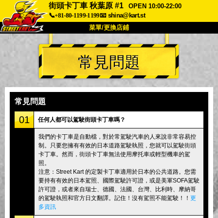
街頭卡丁車 秋葉原 #1
OPEN 10:00-22:00
📞+81-80-1199-1199
📧
shina@kart.st
菜單/更換店鋪
首頁
常見問題
關於我們
規格
價格
交通資訊
顧客評價
常見問題
公司
預訂
常見問題
更換店鋪
01
任何人都可以駕駛街頭卡丁車嗎？
東京 品川 #1
東京 秋葉原 #1
我們的卡丁車是自動檔，對於常駕駛汽車的人來說非常容易控
制。只要您擁有有效的日本道路駕駛執照，您就可以駕駛街頭
東京 秋葉原 #2
東京 澀谷
卡丁車。然而，街頭卡丁車無法使用摩托車或輕型機車的駕
東京 澀谷分店
東京灣
照。
注意：Street Kart 的定製卡丁車適用於日本的公共道路。您需
東京 淺草
大阪
要持有有效的日本駕照、國際駕駛許可證，或是美軍SOFA駕駛
許可證，或者來自瑞士、德國、法國、台灣、比利時、摩納哥
沖繩
的駕駛執照和官方日文翻譯。記住！沒有駕照不能駕駛！！
更
多資訊