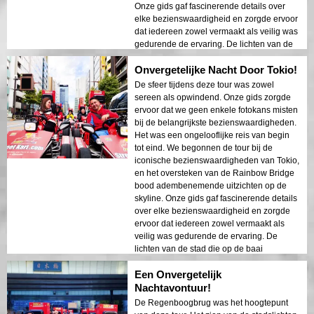
Onze gids gaf fascinerende details over
elke bezienswaardigheid en zorgde ervoor
dat iedereen zowel vermaakt als veilig was
gedurende de ervaring. De lichten van de
stad die op de baai weerkaatsten,
Onvergetelijke Nacht Door Tokio!
creëerden een dromerige sfeer die een
blijvende indruk achterliet. Deze tour is
De sfeer tijdens deze tour was zowel
ideaal voor eerste bezoekers die een mix
sereen als opwindend. Onze gids zorgde
van avontuur en sightseeing willen. Het
ervoor dat we geen enkele fotokans misten
contrast tussen de moderne structuren van
bij de belangrijkste bezienswaardigheden.
Tokio en de historische gebieden werd
Het was een ongelooflijke reis van begin
prachtig weergegeven in de nachtelijke
tot eind. We begonnen de tour bij de
lichten. Ik zou deze tour ten zeerste
iconische bezienswaardigheden van Tokio,
aanbevelen aan iedereen!
en het oversteken van de Rainbow Bridge
bood adembenemende uitzichten op de
skyline. Onze gids gaf fascinerende details
over elke bezienswaardigheid en zorgde
ervoor dat iedereen zowel vermaakt als
veilig was gedurende de ervaring. De
lichten van de stad die op de baai
weerkaatsten, creëerden een dromerige
Een Onvergetelijk
sfeer die een blijvende indruk achterliet.
Deze tour is ideaal voor eerste bezoekers
Nachtavontuur!
die een mix van avontuur en sightseeing
De Regenboogbrug was het hoogtepunt
willen. Het contrast tussen de moderne