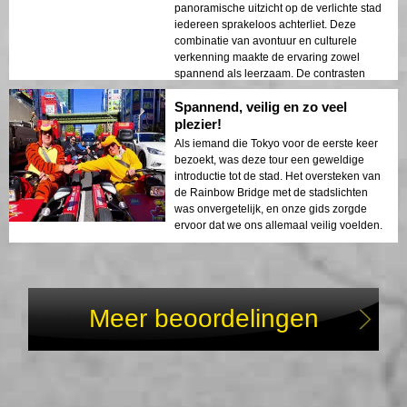
panoramische uitzicht op de verlichte stad
iedereen sprakeloos achterliet. Deze
combinatie van avontuur en culturele
verkenning maakte de ervaring zowel
spannend als leerzaam. De contrasten
tussen de moderne architectuur van Tokio
Spannend, veilig en zo veel
en zijn historische locaties gaven diepte
aan de reis.
plezier!
Als iemand die Tokyo voor de eerste keer
bezoekt, was deze tour een geweldige
introductie tot de stad. Het oversteken van
de Rainbow Bridge met de stadslichten
was onvergetelijk, en onze gids zorgde
ervoor dat we ons allemaal veilig voelden.
Meer beoordelingen