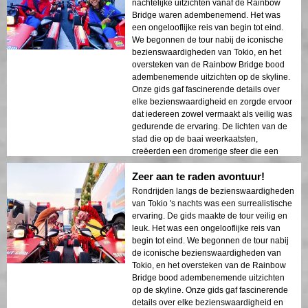
nachtelijke uitzichten vanaf de Rainbow
Bridge waren adembenemend. Het was
een ongelooflijke reis van begin tot eind.
We begonnen de tour nabij de iconische
bezienswaardigheden van Tokio, en het
oversteken van de Rainbow Bridge bood
adembenemende uitzichten op de skyline.
Onze gids gaf fascinerende details over
elke bezienswaardigheid en zorgde ervoor
dat iedereen zowel vermaakt als veilig was
gedurende de ervaring. De lichten van de
stad die op de baai weerkaatsten,
creëerden een dromerige sfeer die een
blijvende indruk achterliet. Deze tour is
Zeer aan te raden avontuur!
ideaal voor eerste bezoekers die een mix
van avontuur en sightseeing willen. Het
Rondrijden langs de bezienswaardigheden
contrast tussen de moderne structuren van
van Tokio 's nachts was een surrealistische
Tokio en de historische gebieden werd
ervaring. De gids maakte de tour veilig en
prachtig weergegeven in de nachtelijke
leuk. Het was een ongelooflijke reis van
lichten. Ik zou deze tour ten zeerste
begin tot eind. We begonnen de tour nabij
aanbevelen aan iedereen!
de iconische bezienswaardigheden van
Tokio, en het oversteken van de Rainbow
Bridge bood adembenemende uitzichten
op de skyline. Onze gids gaf fascinerende
details over elke bezienswaardigheid en