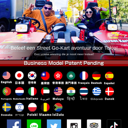
Bedrijf
Reserveren
Vestiging Wijzigen
Tokio Shinagawa
Tokio Akihabara#1
Tokio Akihabara#2
Tokio Shibuya
Tokio Shibuya Annex
Tokio Baai
Beleef een Street Go-Kart avontuur door Tokio!
Tokio Asakusa
Osaka
Een unieke ervaring die je nooit meer loslaat!
Okinawa