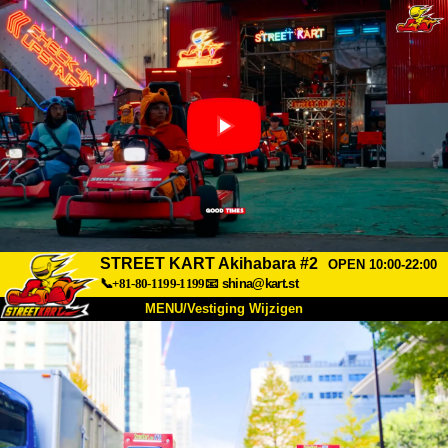
STREET KART Akihabara #2
OPEN 10:00-22:00
📞+81-80-1199-1199
📧
shina@kart.st
MENU/Vestiging Wijzigen
TOP
Over Ons
Specificaties
Prijs
Bereikbaarheid
Reviews
Veelgestelde Vragen