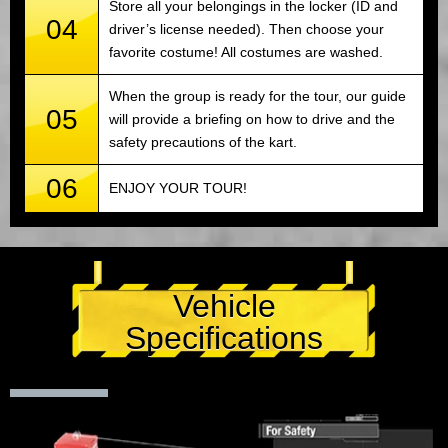
Store all your belongings in the locker (ID and
04
driver’s license needed). Then choose your
favorite costume! All costumes are washed.
When the group is ready for the tour, our guide
05
will provide a briefing on how to drive and the
safety precautions of the kart.
06
ENJOY YOUR TOUR!
Vehicle
Specifications