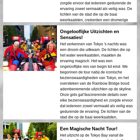
zorgde ervoor dat iedereen gedurende de
ervaring zowel vermaakt als veilig was. De
lichten van de stad die op de baai
weerkaatsten, creëerden een dromerige
sfeer die een blijvende indruk achterliet.
Ongelooflijke Uitzichten en
Deze tour is ideaal voor eerste bezoekers
die een mix van avontuur en sightseeing
Sensaties!
willen. Het contrast tussen de moderne
Het verkennen van Tokyo 's nachts was
structuren van Tokio en de historische
een droom die uitkwam. De lichten die op
gebieden werd prachtig weergegeven in
het water weerkaatsten, maakten de
de nachtelijke lichten. Ik zou deze tour ten
ervaring magisch. Het was een
zeerste aanbevelen aan iedereen!
ongelooflijke reis van begin tot eind. We
begonnen de tour nabij de iconische
bezienswaardigheden van Tokyo, en het
oversteken van de Rainbow Bridge bood
adembenemende uitzichten op de skyline.
Onze gids gaf fascinerende details over
elke bezienswaardigheid en zorgde ervoor
dat iedereen zowel vermaakt als veilig was
gedurende de ervaring. De lichten van de
stad die op de baai weerkaatsten,
creëerden een dromerige sfeer die een
Een Magische Nacht Tour!
blijvende indruk achterliet. Deze tour is
ideaal voor bezoekers die voor het eerst
Het uitzicht op de Tokyo Bay vanaf de
komen en een mix van avontuur en