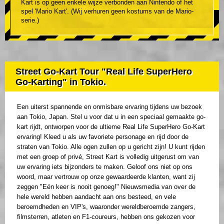
Kart is op geen enkele wijze verbonden aan Nintendo of het
spel 'Mario Kart'. (Wij verhuren geen kostums van de Mario-
serie.)
Street Go-Kart Tour "Real Life SuperHero
Go-Karting" in Tokio.
Een uiterst spannende en onmisbare ervaring tijdens uw bezoek
aan Tokio, Japan. Stel u voor dat u in een speciaal gemaakte go-
kart rijdt, ontworpen voor de ultieme Real Life SuperHero Go-Kart
ervaring! Kleed u als uw favoriete personage en rijd door de
straten van Tokio. Alle ogen zullen op u gericht zijn! U kunt rijden
met een groep of privé, Street Kart is volledig uitgerust om van
uw ervaring iets bijzonders te maken. Geloof ons niet op ons
woord, maar vertrouw op onze gewaardeerde klanten, want zij
zeggen "Eén keer is nooit genoeg!" Nieuwsmedia van over de
hele wereld hebben aandacht aan ons besteed, en vele
beroemdheden en VIP's, waaronder wereldberoemde zangers,
filmsterren, atleten en F1-coureurs, hebben ons gekozen voor