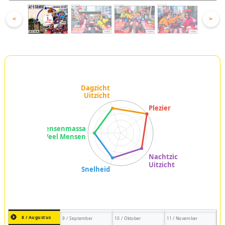
<
>
8 / Augustus
9 / September
10 / Oktober
11 / November