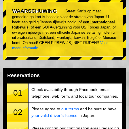
WAARSCHUWING
Street Kart's op maat
gemaakte go-kart is bedoeld voor de straten van Japan. U
heeft een geldig Japans rijbewijs nodig, of
een Internationaal
Rijbewijs
, of een SOFA-vergunning voor US Forces Japan, of
uw eigen rijbewijs met een officiële Japanse vertaling indien u
uit Zwitserland, Duitsland, Frankrijk, Taiwan, België of Monaco
komt. Onthoud! GEEN RIJBEWIJS, NIET RIJDEN!!
Voor
meer informatie
.
Reservations
Check availability through Facebook, email,
01
telephone, web form, and local tour companies.
Please agree to
our terms
and be sure to have
02
your valid driver’s license
in Japan.
Please confirm our confirmation email regarding