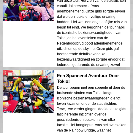
van deze tour. Het zien van de stadslichten
structuren van Tokio en de historische
vanuit dat perspectief was
gebieden werd prachtig weergegeven in
adembenemend. Onze gids zorgde ervoor
de nachtverlichting. Ik zou deze tour ten
dat we een leuke en veilige ervaring
zeerste aanbevelen aan iedereen!
hadden. Het was een ongelooflijke reis van
begin tot eind. We begonnen de tour nabij
de iconische bezienswaardigheden van
Tokio, en het oversteken van de
Regenboogbrug bood adembenemende
uitzichten op de skyline. Onze gids gaf
fascinerende details over elke
bezienswaardigheid en zorgde ervoor dat
iedereen gedurende de ervaring zowel
vermaakt als veilig was. De lichten van de
Een Spannend Avontuur Door
stad die op de baai weerkaatsten,
creëerden een dromerige sfeer die een
Tokio!
blijvende indruk achterliet. Deze tour is
De tour begon met een soepele rit door de
ideaal voor eerste bezoekers die een mix
bruisende straten van Tokio, langs
van avontuur en sightseeing willen. Het
iconische bezienswaardigheden die tot
contrast tussen de moderne structuren van
leven kwamen onder de stadslichten.
Tokio en de historische gebieden werd
Terwijl we verder gingen, deelde onze gids
prachtig weergegeven in de nachtlichten. Ik
fascinerende inzichten over de
zou deze tour ten zeerste aanbevelen aan
geschiedenis en betekenis van elke
iedereen!
locatie. Het hoogtepunt was het oversteken
van de Rainbow Bridge, waar het