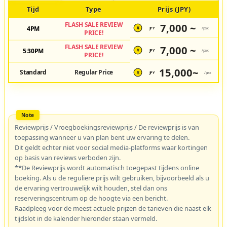
Tijd
Type
Prijs (JPY)
FLASH SALE REVIEW
7,000 ~
4PM
JPY
/pax
¥
PRICE!
FLASH SALE REVIEW
7,000 ~
5:30PM
JPY
/pax
¥
PRICE!
15,000~
Standard
Regular Price
JPY
/pax
¥
Reviewprijs / Vroegboekingsreviewprijs / De reviewprijs is van
toepassing wanneer u van plan bent uw ervaring te delen.
Dit geldt echter niet voor social media-platforms waar kortingen
op basis van reviews verboden zijn.
**De Reviewprijs wordt automatisch toegepast tijdens online
boeking. Als u de reguliere prijs wilt gebruiken, bijvoorbeeld als u
de ervaring vertrouwelijk wilt houden, stel dan ons
reserveringscentrum op de hoogte via een bericht.
Raadpleeg voor de meest actuele prijzen de tarieven die naast elk
tijdslot in de kalender hieronder staan vermeld.