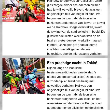
Rainbow Bridge was surrealistisch. Onze
sightseeing willen. Het contrast tussen de
gids zorgde ervoor dat iedereen plezier
moderne structuren van Tokyo en de
had terwijl we veilig bleven. Het was een
historische gebieden werd prachtig
ongelooflijke reis van begin tot eind. We
weergegeven in de nachtverlichting. Ik zou
begonnen de tour nabij de iconische
deze tour ten zeerste aanbevelen aan
bezienswaardigheden van Tokyo, en terwijl
iedereen!
we de Rainbow Bridge overstaken, kwam
de skyline van de stad volledig in beeld. De
glinsterende lichten weerkaatsten op de
baai en creëerden een werkelijk magisch
tafereel. Onze gids gaf gedetailleerde
inzichten over elk gebied dat we
bezochten, deelde interessante verhalen
en zorgde ervoor dat iedereen zich veilig
Een prachtige nacht in Tokio!
en comfortabel voelde. De sfeer 's nachts
was kalm maar opwindend, en ik was
Rijden langs de iconische
verbaasd over het contrast tussen moderne
bezienswaardigheden van de stad 's
wolkenkrabbers en historische architectuur.
nachts voelde surrealistisch. De gids was
Deze tour is een perfecte combinatie van
uitzonderlijk en hield ons bezig met
avontuur en educatie, en biedt reizigers
geweldige verhalen. Het was een
een unieke kijk op de schoonheid van
ongelooflijke reis van begin tot eind. We
Tokyo na donker.
begonnen de tour nabij de iconische
bezienswaardigheden van Tokio, en het
oversteken van de Rainbow Bridge bood
adembenemende uitzichten op de skyline.