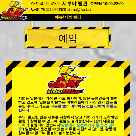
스트리트 카트 시부야 별관
OPEN 10:00-22:00
📞+81-70-2222-6655
📧
shina@kart.st
메뉴/지점 변경
최상단
예약
소개
사양
가격
접근성
고객 리뷰
자주 묻는 질문
회사 정보
예약
지점 변경
도쿄 시나가와 #1
도쿄 아키하바라#1
도쿄 아키하바라#2
도쿄 시부야
저희는 일본에서 가장 큰 카트 회사이며,
많은 유명인
들과 협력
도쿄 시부야 애넥스
도쿄 베이
하고 있으며, 일본을 방문하는 여행객들에게
가장 인기 있는 활
동
입니다! 그러므로
가능한 빨리 예약하는 것을 강력히 추천드
립니다.
도쿄 아사쿠사
오사카
주의! 필요한 원본 서류를 지참하지 않고 저희 가게에 도착하면
활동에 참여할 수 없으며, 환불도 불가능합니다.
(상세 내용은
오키나와
아래에 설명되어 있습니다
‘일본에서 운전하기 위한 운전 면허
증’
) 일본에서 운전할 수 있는 서류를 지참하지 않으면, 활동에
참여할 수 없으며 환불도 불가능합니다.