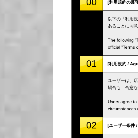
00
[利用規約の遵守 / C
以下の「利用規
あることに同意
The following "
official "Terms
01
[利用規約 / Agr
ユーザーは、店
場合も、合意な
Users agree to 
circumstances w
02
[ユーザー条件 / U