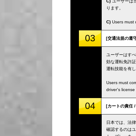
C)
ユーザーは
ります。
C)
Users must u
03
[交通法規の遵守 / C
ユーザーはすべ
効な運転免許証
運転技能を有し
Users must comp
driver's license
04
[カートの責任 / Ka
日本では、法律
確認するのはユ