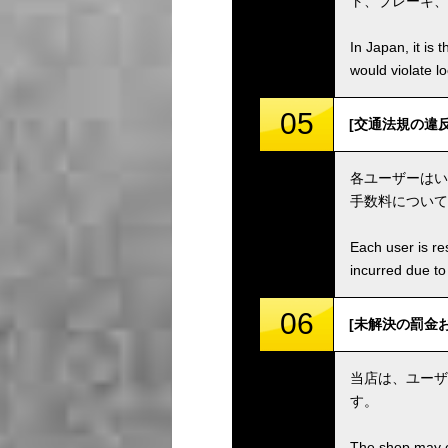
ト、ブレーキ、
In Japan, it is 
would violate loc
05
[交通法規の違反等 / V
各ユーザーはい
手数料について
Each user is res
incurred due to 
06
[未解決の罰金および手
当店は、ユーザ
す。
The shop may ch