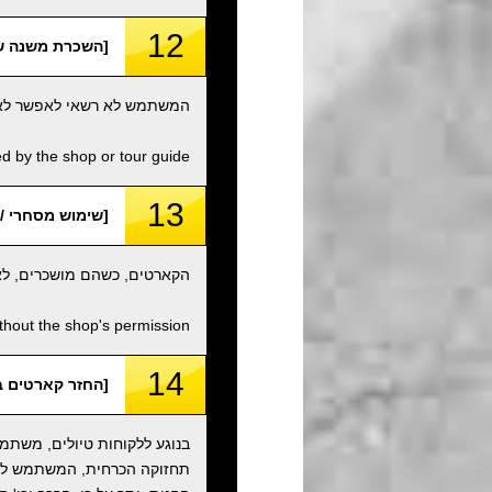
12
[השכרת משנה של קארטים /
המשתמש לא רשאי לאפשר לאף א
d by the shop or tour guide.
13
[שימוש מסחרי / Commercial Use
הקארטים, כשהם מושכרים, לא 
thout the shop's permission.
14
[החזר קארטים במצב מקורי ומיכלי
בנוגע ללקוחות טיולים, משתמש
תחזוקה הכרחית, המשתמש לא ר