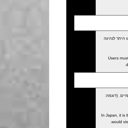
 היתר לנהיגה
Users must 
d
יים. (דוגמה:
In Japan, it is
would viol