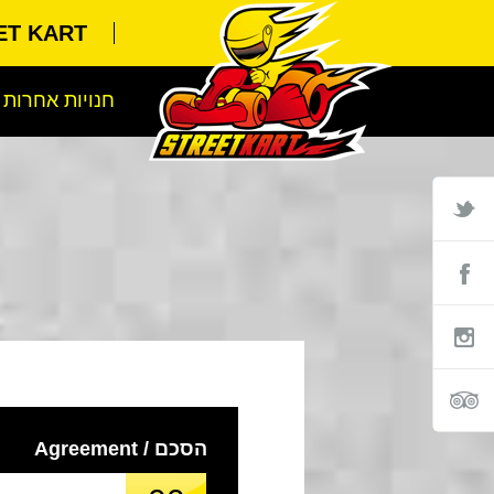
STREET KART א
חנויות אחרות
הסכם / Agreement