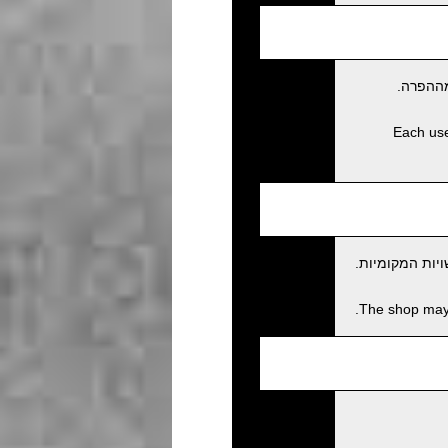
מההפרה.
Each user
יות המקומיות.
The shop may c