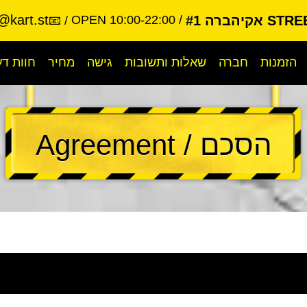
@kart.st
קיהברה #1
OPEN 10:00-22:00
📧
הזמנות
חברה
שאלות ותשובות
גישה
מחיר
חוות ד
הסכם / Agreement