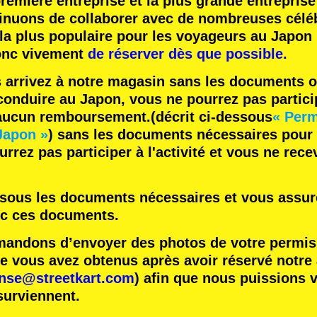
remière entreprise
et
la plus grande entreprise
inuons de collaborer avec
de nombreuses céléb
 la plus populaire
pour les voyageurs au Japon 
nc vivement
de réserver dès que possible.
s arrivez à notre magasin sans les documents o
onduire au Japon, vous ne pourrez pas participe
 aucun remboursement.
(décrit ci-dessous
« Perm
Japon »
) sans les documents nécessaires pour
rrez pas participer à l'activité et vous ne rec
essous les documents nécessaires et vous assure
ec ces documents.
ndons d’envoyer des photos de votre permis 
vous avez obtenus après avoir réservé notre ac
ense@streetkart.com
) afin que nous puissions v
surviennent.