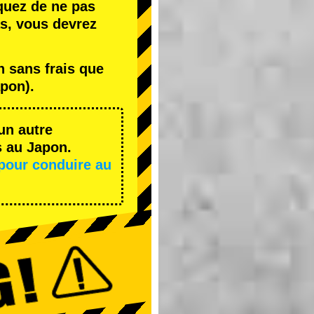
quez de ne pas
s, vous devrez
 sans frais que
pon).
un autre
s au Japon.
pour conduire au