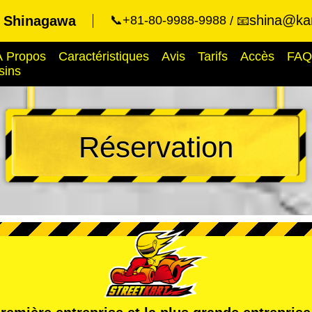
shina@kar
t Shinagawa
📞+81-80-9988-9988
📧
À Propos
Caractéristiques
Avis
Tarifs
Accès
FAQ
sins
Réservation