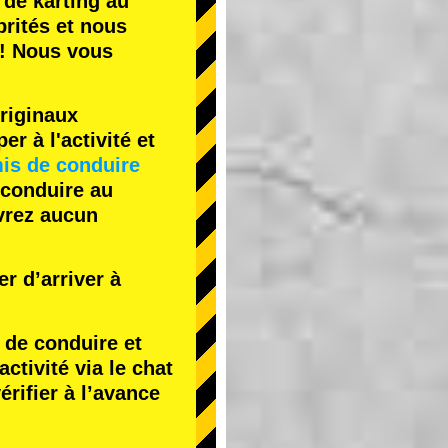
 de karting
au
rités
et nous
! Nous vous
riginaux
r à l'activité et
is de conduire
 conduire au
evrez aucun
r d’arriver à
de conduire et
tivité via le chat
érifier à l’avance