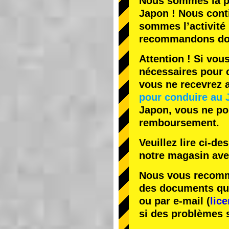
Nous sommes la
p
Japon ! Nous cont
sommes l’
activité
recommandons do
Attention ! Si vou
nécessaires pour c
vous ne recevrez
pour conduire au 
Japon, vous ne pou
remboursement.
Veuillez lire ci-d
notre magasin av
Nous vous recomma
des documents que 
ou par e-mail (
lic
si des problèmes 