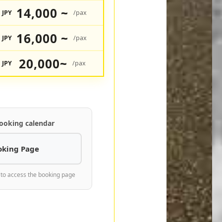
14,000 ~
JPY
/pax
16,000 ~
JPY
/pax
20,000~
JPY
/pax
ooking calendar
oking Page
 to access the booking page