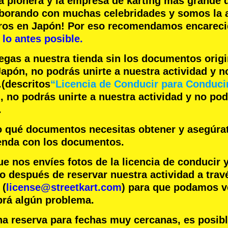
a pionera
y la
empresa de karting más grande
d
aborando con
muchas celebridades
y somos la
eros en Japón! Por eso recomendamos encare
lo antes posible.
legas a nuestra tienda sin los documentos orig
apón, no podrás unirte a nuestra actividad y 
.
(descritos
“Licencia de Conducir para Conduci
 no podrás unirte a nuestra actividad y no po
.
jo qué documentos necesitas obtener y asegúra
ienda con los documentos.
nos envíes fotos de la licencia de conducir 
o después de reservar nuestra actividad a trav
 (
license@streetkart.com
) para que podamos ve
brá algún problema.
na reserva para fechas muy cercanas, es posib