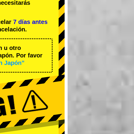
necesitarás
celar
7 días antes
ncelación.
n u otro
apón. Por favor
en Japón”