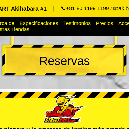
aki
RT Akihabara #1
📞+81-80-1199-1199
📧
rca de
Especificaciones
Testimonios
Precios
Acc
tras Tiendas
Reservas