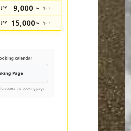
9,000 ~
JPY
/pax
15,000~
JPY
/pax
ooking calendar
oking Page
 to access the booking page