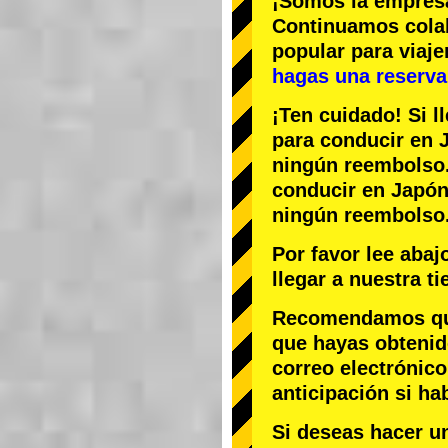
¡Somos la
empres
Continuamos col
popular
para viaj
hagas una reserva 
¡Ten cuidado! Si l
para conducir en J
ningún reembolso
conducir en Japón,
ningún reembolso
Por favor lee aba
llegar a nuestra t
Recomendamos que 
que hayas obtenid
correo electrónico
anticipación si ha
Si deseas hacer u