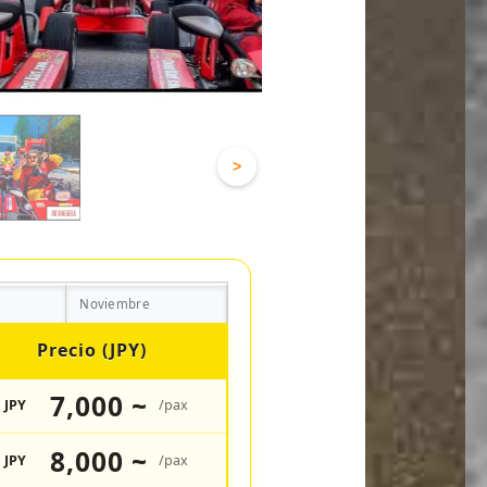
>
Noviembre
Precio (JPY)
7,000 ~
JPY
/pax
8,000 ~
JPY
/pax