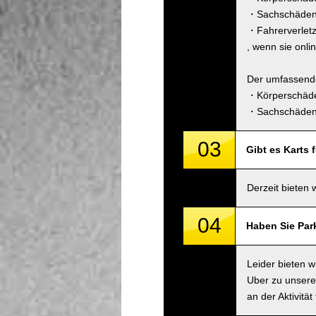
・Sachschäden 
・Fahrerverlet
, wenn sie onli
Der umfassende
・Körperschäde
・Sachschäden 
03
Gibt es Karts 
Derzeit bieten 
04
Haben Sie Par
Leider bieten 
Uber zu unsere
an der Aktivitä