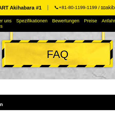
aki
RT Akihabara #1
📞+81-80-1199-1199
📧
r uns
Spezifikationen
Bewertungen
Preise
Anfahr
ps
FAQ
en