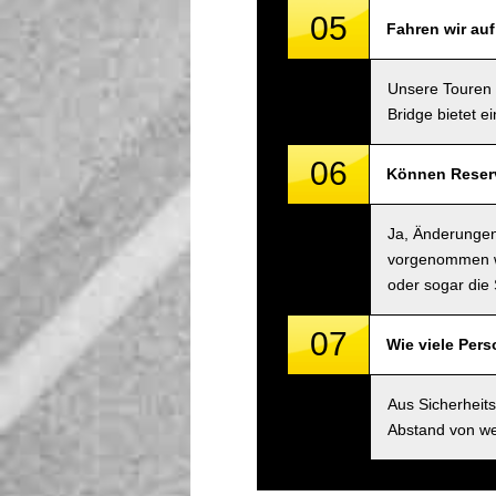
05
Fahren wir au
Unsere Touren 
Bridge bietet e
06
Können Reserv
Ja, Änderungen
vorgenommen we
oder sogar die 
07
Wie viele Per
Aus Sicherheit
Abstand von we