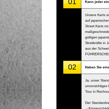
01
Kann jeder ein
Unsere Karts s
auf japanischen
Street Karts n
maßgeschneidert
gültigen japani
Streitkräfte in
aus der Schwei
FÜHRERSCHEI
02
Haben Sie ein
Ja, unser Stand
unvorsichtiges
Tour in Rechnun
Der Standardve
・Körperschäde