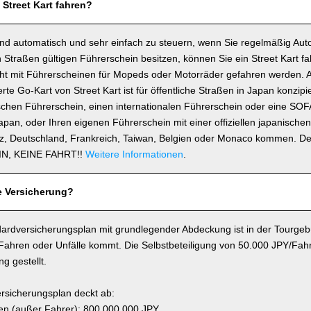
 Street Kart fahren?
ind automatisch und sehr einfach zu steuern, wenn Sie regelmäßig Auto
 Straßen gültigen Führerschein besitzen, können Sie ein Street Kart fa
icht mit Führerscheinen für Mopeds oder Motorräder gefahren werden. 
e Go-Kart von Street Kart ist für öffentliche Straßen in Japan konzipie
schen Führerschein, einen internationalen Führerschein oder eine SOF
 Japan, oder Ihren eigenen Führerschein mit einer offiziellen japanisch
z, Deutschland, Frankreich, Taiwan, Belgien oder Monaco kommen. D
N, KEINE FAHRT!!
Weitere Informationen
.
e Versicherung?
ardversicherungsplan mit grundlegender Abdeckung ist in der Tourgebü
 Fahren oder Unfälle kommt. Die Selbstbeteiligung von 50.000 JPY/Fahr
g gestellt.
rsicherungsplan deckt ab:
n (außer Fahrer): 800.000.000 JPY