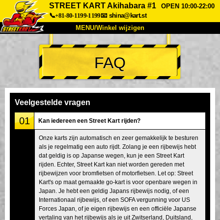
STREET KART Akihabara #1
OPEN 10:00-22:00
📞+81-80-1199-1199
📧
shina@kart.st
MENU/Winkel wijzigen
TOP
FAQ
Over
Specificaties
Prijzen
Toegang
Ervaringen
FAQ
Bedrijf
Boekingen
Veelgestelde vragen
Winkel wijzigen
01
Kan iedereen een Street Kart rijden?
Tokyo Shinagawa
Tokyo Akihabara#1
Onze karts zijn automatisch en zeer gemakkelijk te besturen
als je regelmatig een auto rijdt. Zolang je een rijbewijs hebt
Tokyo Akihabara#2
Tokyo Shibuya
dat geldig is op Japanse wegen, kun je een Street Kart
Tokyo Shibuya Annex
Tokyo Bay
rijden. Echter, Street Kart kan niet worden gereden met
rijbewijzen voor bromfietsen of motorfietsen. Let op: Street
Tokyo Asakusa
Osaka
Kart's op maat gemaakte go-kart is voor openbare wegen in
Japan. Je hebt een geldig Japans rijbewijs nodig, of een
Okinawa
Internationaal rijbewijs, of een SOFA vergunning voor US
Forces Japan, of je eigen rijbewijs en een officiële Japanse
vertaling van het rijbewijs als je uit Zwitserland, Duitsland,